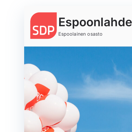
Siirry
Espoonlahde
sisältöön
Espoolainen osasto