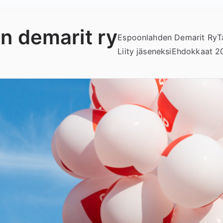
n demarit ry
Espoonlahden Demarit Ry
T
Liity jäseneksi
Ehdokkaat 2