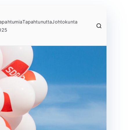
apahtumia
Tapahtunutta
Johtokunta
025